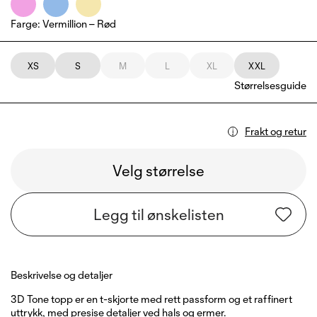
Farge
:
Vermillion – Rød
XS
S
M
L
XL
XXL
Størrelsesguide
Frakt og retur
Velg størrelse
Legg til ønskelisten
Beskrivelse og detaljer
3D Tone topp er en t-skjorte med rett passform og et raffinert
uttrykk, med presise detaljer ved hals og ermer.