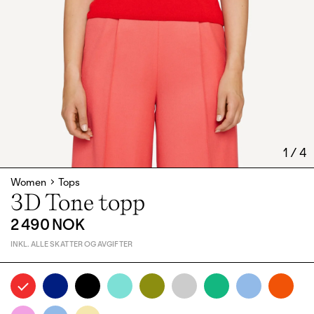
1
/
4
Women
Tops
3D Tone topp
2 490 NOK
INKL. ALLE SKATTER OG AVGIFTER