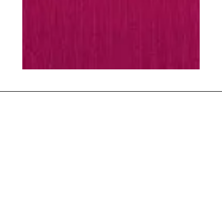
MUST-HAVES
Varmende
favoritter
Tilbehør i myk merinoull og silke
SHOP ACCESSORIES