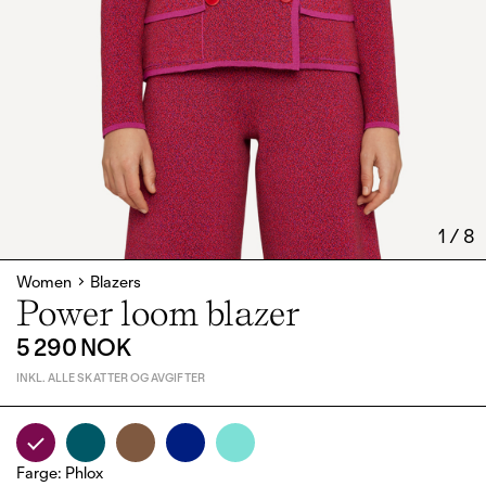
1
/
8
Women
Blazers
Power loom blazer
5 290 NOK
INKL. ALLE SKATTER OG AVGIFTER
Farge
:
Phlox