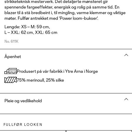
strikketeknisk mesterverk. Det detaljerte mønsteret gir
spennende fargeeffekter, energisk og rolig på samme tid. En
blazer til å stå bredbeint i, til mingling, varme klemmer og viktige
møter. Fullfør antrekket med 'Power loom-bukser'.
Lengde: XS – M: 59 cm,
L – XXL: 62 cm, XXL: 65 cm
No.
611K
Åpenhet
Produsert på vår fabrikk i Ytre Arna i Norge
75% merinoull, 25% silke
Pleie og vedlikehold
FULLFØR LOOKEN