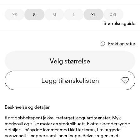
XS
S
M
L
XL
XXL
Størrelsesguide
Frakt og retur
Velg størrelse
Legg til ønskelisten
Beskrivelse og detaljer
Kort dobbeltspent jakke i trefarget jacquardmønster. Myk
merinoull og silke møter en sterk silhuett. Flotte skreddersydde
detaljer – påsydde lommer med klaffer foran, fire fargede
corozonøtt-knapper samt innerknapp. Selve kragen er et