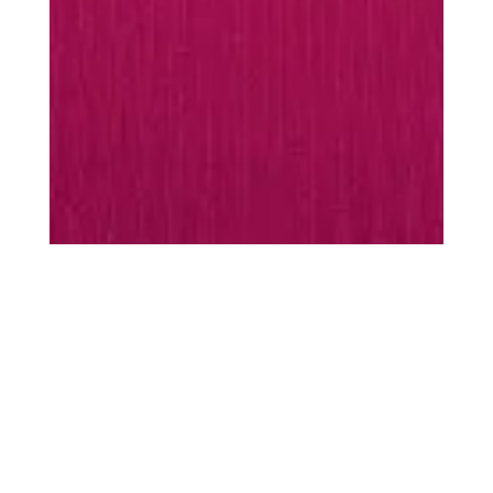
MUST-HAVES
Varmende
favoritter
Tilbehør i myk merinoull og silke