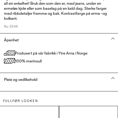
all sin enkelhet! Bruk den som den er, med jeans, under en
ermeløs kjole eller som baselag på en kald dag. Sterke farger
med ribbdetaljer framme og bak. Kontrastfarge på erme -og
bolkant.
No.
554K
Åpenhet
Produsert på vår fabrikk i Ytre Arna i Norge
100% merinoull
Pleie og vedlikehold
FULLFØR LOOKEN