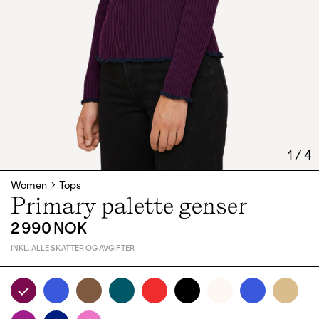
1
/
4
Women
Tops
Primary palette genser
2 990 NOK
INKL. ALLE SKATTER OG AVGIFTER