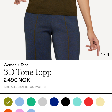
1
/
4
Women
Tops
3D Tone topp
2 490 NOK
INKL. ALLE SKATTER OG AVGIFTER