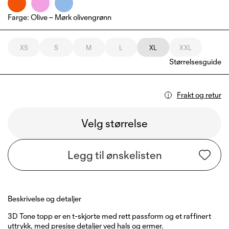
Farge
:
Olive – Mørk olivengrønn
XS
S
M
L
XL
XXL
Størrelsesguide
Frakt og retur
Velg størrelse
Legg til ønskelisten
Beskrivelse og detaljer
3D Tone topp er en t-skjorte med rett passform og et raffinert
uttrykk, med presise detaljer ved hals og ermer.